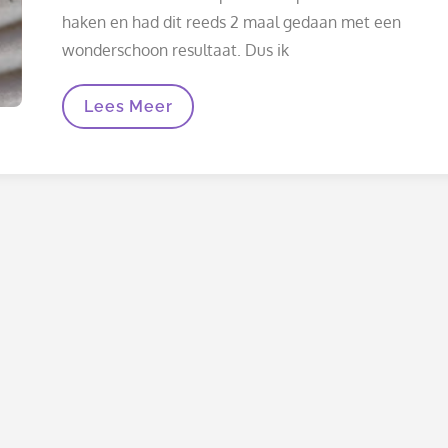
haken en had dit reeds 2 maal gedaan met een
wonderschoon resultaat. Dus ik
Kralen
Lees Meer
Haken
Mislukt,
Kan
Ook
Gebeuren
…