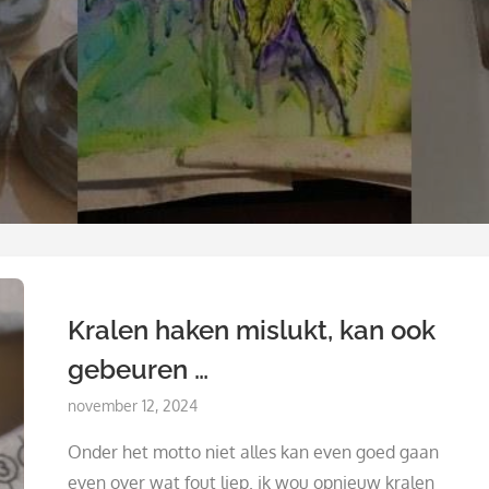
Kralen haken mislukt, kan ook
gebeuren …
Posted
november 12, 2024
on
Onder het motto niet alles kan even goed gaan
even over wat fout liep. ik wou opnieuw kralen