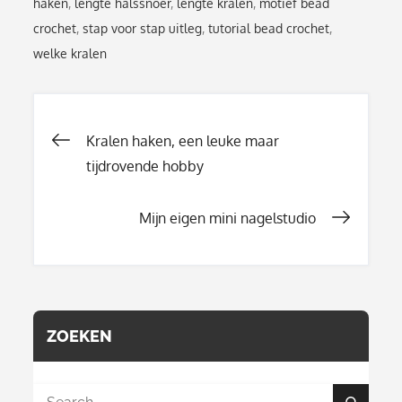
haken
,
lengte halssnoer
,
lengte kralen
,
motief bead
crochet
,
stap voor stap uitleg
,
tutorial bead crochet
,
welke kralen
Berichtnavigati
Kralen haken, een leuke maar
tijdrovende hobby
Mijn eigen mini nagelstudio
ZOEKEN
Search