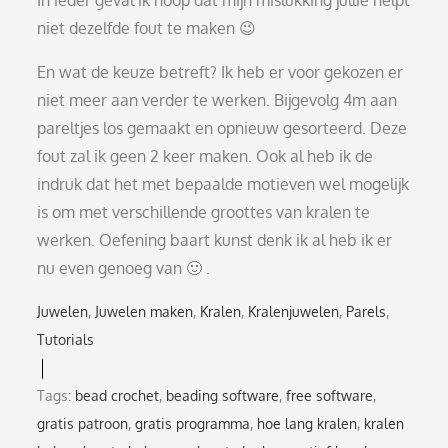
In ieder geval ik hoop dat mijn mislukking jullie helpt
niet dezelfde fout te maken 😉
En wat de keuze betreft? Ik heb er voor gekozen er
niet meer aan verder te werken. Bijgevolg 4m aan
pareltjes los gemaakt en opnieuw gesorteerd. Deze
fout zal ik geen 2 keer maken. Ook al heb ik de
indruk dat het met bepaalde motieven wel mogelijk
is om met verschillende groottes van kralen te
werken. Oefening baart kunst denk ik al heb ik er
nu even genoeg van 🙂 .
Juwelen
Juwelen maken
Kralen
Kralenjuwelen
Parels
Tutorials
Tags:
bead crochet
,
beading software
,
free software
,
gratis patroon
,
gratis programma
,
hoe lang kralen
,
kralen