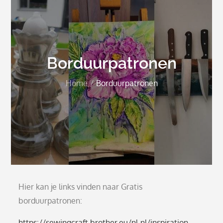
Borduurpatronen
Home
Borduurpatronen
Hier kan je links vinden naar Gratis
borduurpatronen:
https://sewingcraft.brother.eu/nl-nl/inspiration-