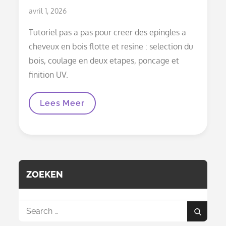
Posted
avril 1, 2026
on
Tutoriel pas a pas pour creer des epingles a
cheveux en bois flotte et resine : selection du
bois, coulage en deux etapes, poncage et
finition UV.
Epingle
Lees Meer
A
Cheveux
En
Bois
Flotte
Et
Resine
:
ZOEKEN
De
La
Trouvaille
De
Search
Plage
Search
for:
Au