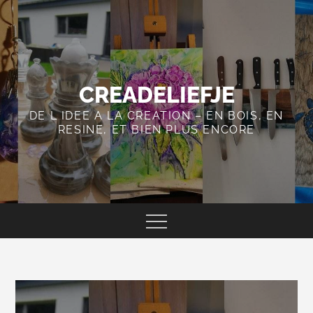
Skip
to
content
CREADELIEFJE
DE L IDEE A LA CREATION – EN BOIS, EN
RESINE, ET BIEN PLUS ENCORE