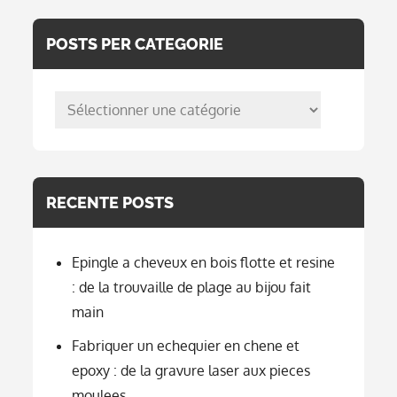
Bijou
Fait
Main
POSTS PER CATEGORIE
posts
per
categorie
RECENTE POSTS
Epingle a cheveux en bois flotte et resine
: de la trouvaille de plage au bijou fait
main
Fabriquer un echequier en chene et
epoxy : de la gravure laser aux pieces
moulees