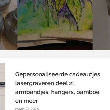
Gepersonaliseerde cadeautjes
lasergraveren deel 2:
armbandjes, hangers, bamboe
en meer
Posted
maart 27, 2026