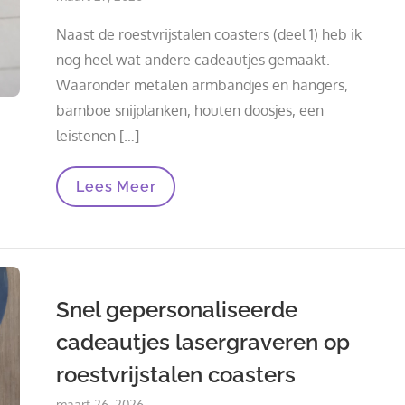
on
Naast de roestvrijstalen coasters (deel 1) heb ik
nog heel wat andere cadeautjes gemaakt.
Waaronder metalen armbandjes en hangers,
bamboe snijplanken, houten doosjes, een
leistenen […]
Gepersonaliseerde
Lees Meer
Cadeautjes
Lasergraveren
Deel
2:
Armbandjes,
Hangers,
Bamboe
Snel gepersonaliseerde
En
Meer
cadeautjes lasergraveren op
roestvrijstalen coasters
Posted
maart 26, 2026