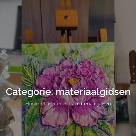
Categorie:
materiaalgidsen
Home
Laser en 3D
materiaalgidsen