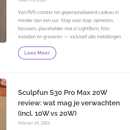
on
Van RVS coaster tot gepersonaliseerd cadeau in
minder dan een uur. Stap voor stap: opmeten,
focussen, placeholder mal in LightBurn, foto
instellen en graveren — inclusief alle instellingen.
Snel
Lees Meer
Gepersonaliseerde
Cadeautjes
Lasergraveren
Op
Roestvrijstalen
Coasters
Sculpfun S30 Pro Max 20W
review: wat mag je verwachten
(incl. 10W vs 20W)
Posted
februari 24, 2026