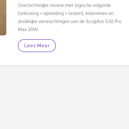
on
Overzichtelijke review met logische volgorde
(unboxing > opstelling > testen), kolommen en
duidelijke verwachtingen van de Sculpfun S30 Pro
Max 20W.
Sculpfun
Lees Meer
S30
Pro
Max
20W
Review:
Wat
Mag
Je
Verwachten
(incl.
10W
Vs
20W)