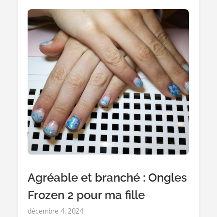
Via
Ali
Agréable et branché : Ongles
Frozen 2 pour ma fille
Posted
décembre 4, 2024