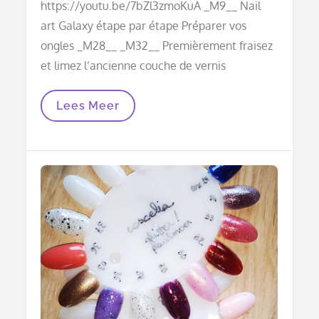
https://youtu.be/7bZl3zmoKuA _M9__ Nail
art Galaxy étape par étape Préparer vos
ongles _M28__ _M32__ Premièrement fraisez
et limez l’ancienne couche de vernis
Nail
Lees Meer
Art
Sirène
Galaxie