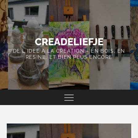
Skip
to
content
CREADELIEFJE
DE L IDEE A LA CREATION – EN BOIS, EN
RESINE, ET BIEN PLUS ENCORE