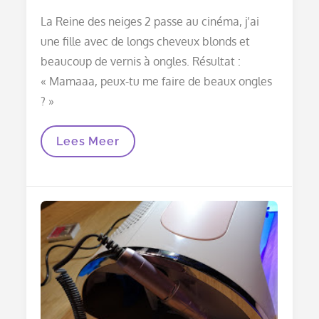
on
La Reine des neiges 2 passe au cinéma, j’ai
une fille avec de longs cheveux blonds et
beaucoup de vernis à ongles. Résultat :
« Mamaaa, peux-tu me faire de beaux ongles
? »
Agréable
Lees Meer
Et
Branché
:
Ongles
Frozen
2
Pour
Ma
Fille