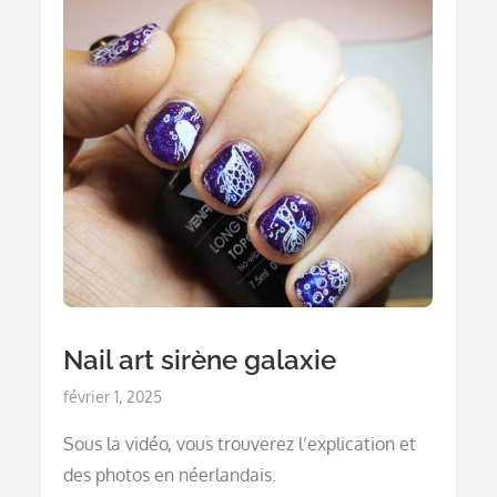
Nail art sirène galaxie
Posted
février 1, 2025
on
Sous la vidéo, vous trouverez l’explication et
des photos en néerlandais.