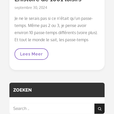
Posted
septembre 30, 2024
on
Je ne le serais pas si ce n’était qu’un passe-
temps. Même pas 2 ou 3, je pense avoir
environ 10 passe-temps différents (voire plus).
Et tout le monde le sait, les passe-temps
L’histoire
Lees Meer
De
1001
Loisirs
ZOEKEN
Search
Search
for: