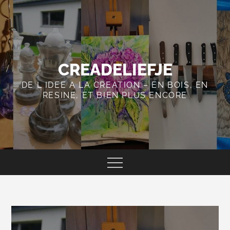
Skip
to
content
CREADELIEFJE
DE L IDEE A LA CREATION – EN BOIS, EN
RESINE, ET BIEN PLUS ENCORE