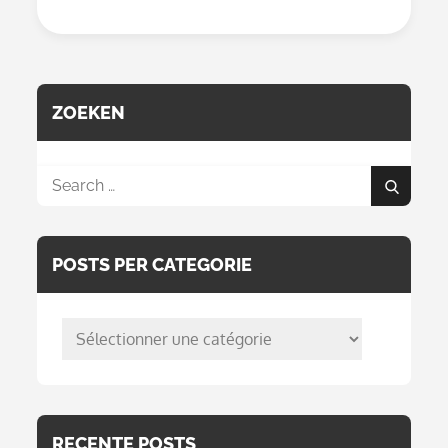
Qui
Suis-
Je
/
Technologie
ZOEKEN
Search
Search
for:
POSTS PER CATEGORIE
posts
per
categorie
RECENTE POSTS