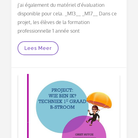
j’ai également du matériel d’évaluation
disponible pour cela. _M13__ _M17__ Dans ce
projet, les élèves de la formation
professionnelle 1 année sont
LKR
Lees Meer
:
Projet
:
Qui
Suis-
Je
1TOP!B-
Current