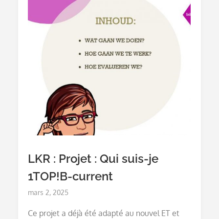
LKR : Projet : Qui suis-je
1TOP!B-current
Posted
mars 2, 2025
on
Ce projet a déjà été adapté au nouvel ET et