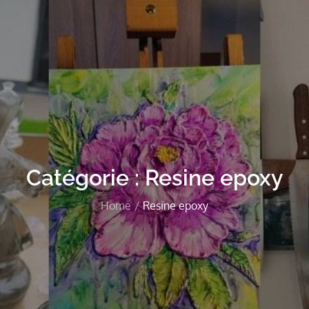
Catégorie :
Resine epoxy
Home
Resine epoxy