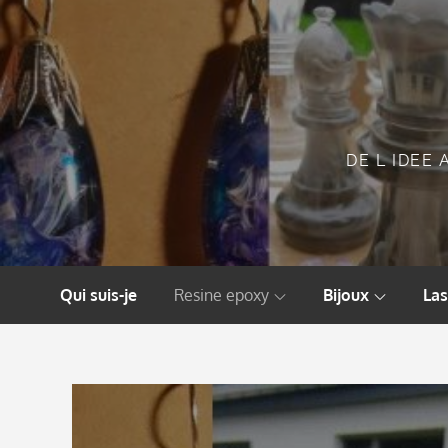
Skip
to
content
DE L IDEE 
Qui suis-je
Resine epoxy
Bijoux
Las