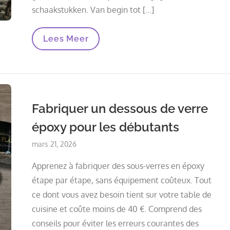
schaakstukken. Van begin tot […]
Fabriquer
Lees Meer
Un
Echequier
En
Chene
Et
Epoxy
:
Fabriquer un dessous de verre
De
La
époxy pour les débutants
Gravure
Laser
Aux
Posted
mars 21, 2026
Pieces
on
Moulees
Apprenez à fabriquer des sous-verres en époxy
étape par étape, sans équipement coûteux. Tout
ce dont vous avez besoin tient sur votre table de
cuisine et coûte moins de 40 €. Comprend des
conseils pour éviter les erreurs courantes des