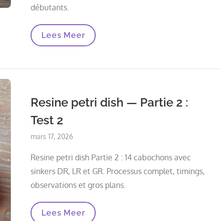
débutants.
Fabriquer
Lees Meer
Un
Dessous
De
Verre
Époxy
Pour
Les
Resine petri dish — Partie 2 :
Débutants
Test 2
Posted
mars 17, 2026
on
Resine petri dish Partie 2 : 14 cabochons avec
sinkers DR, LR et GR. Processus complet, timings,
observations et gros plans.
Resine
Lees Meer
Petri