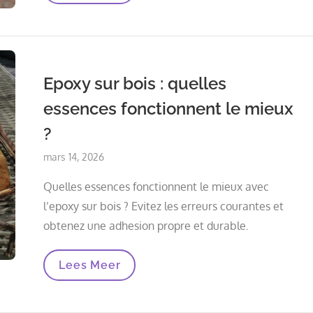
Dish
—
Partie
2
:
Test
Epoxy sur bois : quelles
2
essences fonctionnent le mieux
?
Posted
mars 14, 2026
on
Quelles essences fonctionnent le mieux avec
l’epoxy sur bois ? Evitez les erreurs courantes et
obtenez une adhesion propre et durable.
Epoxy
Lees Meer
Sur
Bois
:
Quelles