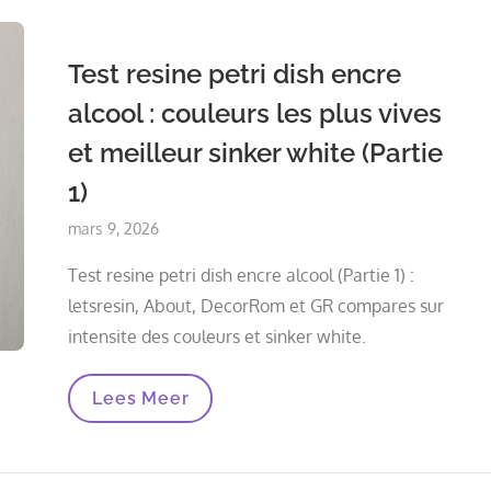
Essences
Fonctionnent
Le
Test resine petri dish encre
Mieux
?
alcool : couleurs les plus vives
et meilleur sinker white (Partie
1)
Posted
mars 9, 2026
on
Test resine petri dish encre alcool (Partie 1) :
letsresin, About, DecorRom et GR compares sur
intensite des couleurs et sinker white.
Test
Lees Meer
Resine
Petri
Dish
Encre
Alcool