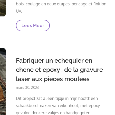
bois, coulage en deux etapes, poncage et finition
UV.
Epingle
Lees Meer
A
Cheveux
En
Bois
Flotte
Et
Resine
Fabriquer un echequier en
:
De
chene et epoxy : de la gravure
La
Trouvaille
laser aux pieces moulees
De
Plage
Au
Posted
mars 30, 2026
Bijou
on
Fait
Dit project zat al een tijdje in mijn hoofd: een
Main
schaakbord maken van eikenhout, met epoxy
gevulde donkere vakjes en handgegoten