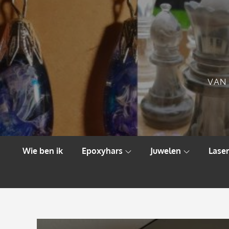
Skip
to
content
VAN 
Wie ben ik
Epoxyhars
Juwelen
Laser