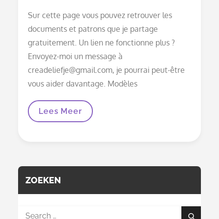
on
Sur cette page vous pouvez retrouver les
documents et patrons que je partage
gratuitement. Un lien ne fonctionne plus ?
Envoyez-moi un message à
creadeliefje@gmail.com, je pourrai peut-être
vous aider davantage. Modèles
Documents
Lees Meer
Et
Patrons
ZOEKEN
Search