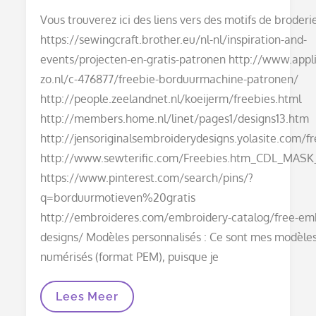
on
Vous trouverez ici des liens vers des motifs de broderie
https://sewingcraft.brother.eu/nl-nl/inspiration-and-
events/projecten-en-gratis-patronen http://www.appli
zo.nl/c-476877/freebie-borduurmachine-patronen/
http://people.zeelandnet.nl/koeijerm/freebies.html
http://members.home.nl/linet/pages1/designs13.htm
http://jensoriginalsembroiderydesigns.yolasite.com/f
http://www.sewterific.com/Freebies.htm_CDL_MASK
https://www.pinterest.com/search/pins/?
q=borduurmotieven%20gratis
http://embroideres.com/embroidery-catalog/free-em
designs/ Modèles personnalisés : Ce sont mes modèles
numérisés (format PEM), puisque je
Motifs
Lees Meer
De