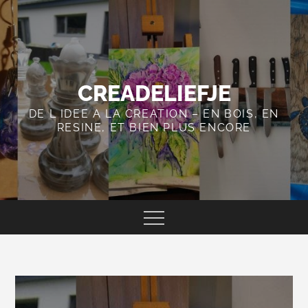
Skip
to
content
CREADELIEFJE
DE L IDEE A LA CREATION – EN BOIS, EN
RESINE, ET BIEN PLUS ENCORE