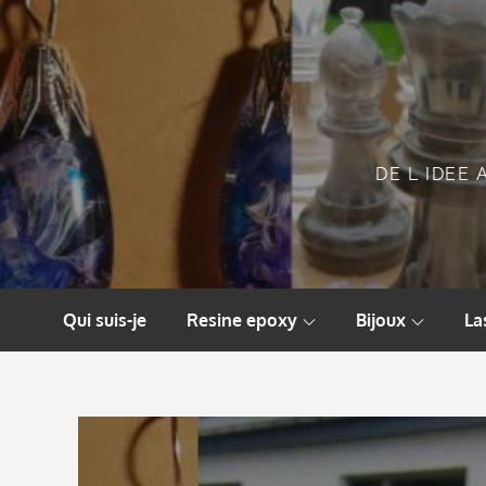
Skip
to
content
DE L IDEE 
Qui suis-je
Resine epoxy
Bijoux
La