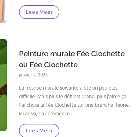
Arbre
Lees Meer
Mural
En
3D
Sur
Cheminée
Peinture murale Fée Clochette
ou Fée Clochette
Posted
janvier 2, 2025
on
La fresque murale suivante a été un peu plus
difficile. Mais plus le défi est grand, plus j’aime ça.
J’ai choisi la Fée Clochette sur une branche fleurie.
Ici aussi, on commence
Peinture
Lees Meer
Murale