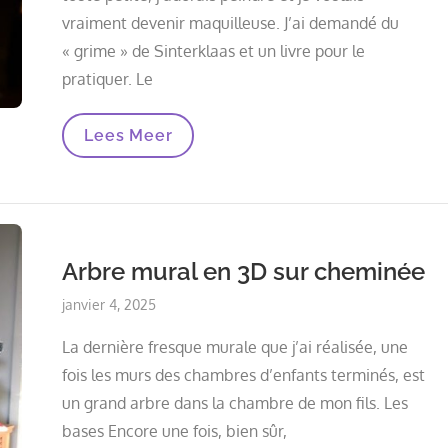
vraiment devenir maquilleuse. J’ai demandé du
« grime » de Sinterklaas et un livre pour le
pratiquer. Le
Grime
Lees Meer
D’Halloween
Et
De
Carnaval
Arbre mural en 3D sur cheminée
Posted
janvier 4, 2025
on
La dernière fresque murale que j’ai réalisée, une
fois les murs des chambres d’enfants terminés, est
un grand arbre dans la chambre de mon fils. Les
bases Encore une fois, bien sûr,