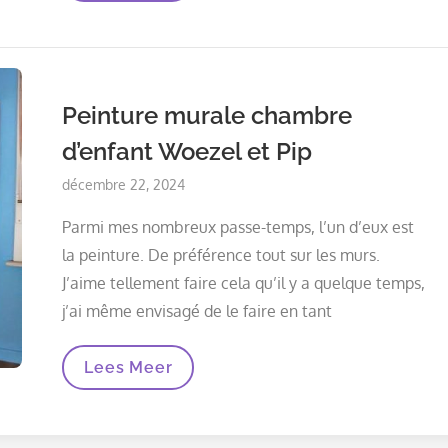
Fée
Clochette
Ou
Fée
Clochette
Peinture murale chambre
d’enfant Woezel et Pip
Posted
décembre 22, 2024
on
Parmi mes nombreux passe-temps, l’un d’eux est
la peinture. De préférence tout sur les murs.
J’aime tellement faire cela qu’il y a quelque temps,
j’ai même envisagé de le faire en tant
Peinture
Lees Meer
Murale
Chambre
D’enfant
Woezel