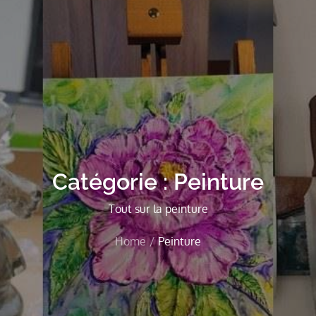
Catégorie :
Peinture
Tout sur la peinture
Home
Peinture