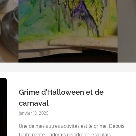
Grime d’Halloween et de
carnaval
Posted
janvier 18, 2025
on
Une de mes autres activités est le grime. Depuis
toute petite, j’adorais peindre et je voulais