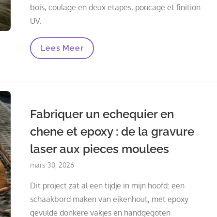
bois, coulage en deux etapes, poncage et finition
UV.
Epingle
Lees Meer
A
Cheveux
En
Bois
Flotte
Et
Resine
Fabriquer un echequier en
:
De
chene et epoxy : de la gravure
La
Trouvaille
laser aux pieces moulees
De
Plage
Au
Posted
mars 30, 2026
Bijou
on
Fait
Dit project zat al een tijdje in mijn hoofd: een
Main
schaakbord maken van eikenhout, met epoxy
gevulde donkere vakjes en handgegoten