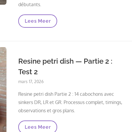
débutants.
Fabriquer
Lees Meer
Un
Dessous
De
Verre
Époxy
Pour
Les
Resine petri dish — Partie 2 :
Débutants
Test 2
Posted
mars 17, 2026
on
Resine petri dish Partie 2 : 14 cabochons avec
sinkers DR, LR et GR. Processus complet, timings,
observations et gros plans.
Resine
Lees Meer
Petri