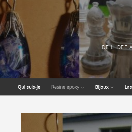
Skip
to
content
DE L IDEE 
Qui suis-je
Resine epoxy
Bijoux
Las