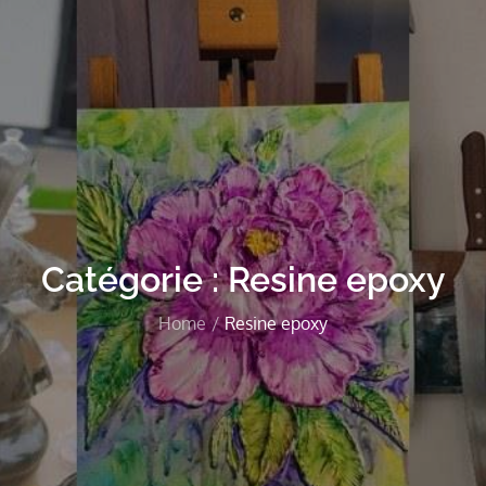
Catégorie :
Resine epoxy
Home
Resine epoxy