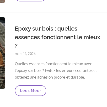
Dish
—
Partie
2
:
Test
Epoxy sur bois : quelles
2
essences fonctionnent le mieux
?
Posted
mars 14, 2026
on
Quelles essences fonctionnent le mieux avec
l’epoxy sur bois ? Evitez les erreurs courantes et
obtenez une adhesion propre et durable.
Epoxy
Lees Meer
Sur
Bois
:
Quelles