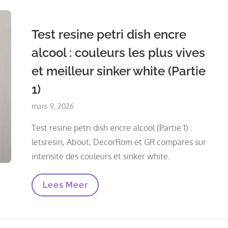
Essences
Fonctionnent
Le
Test resine petri dish encre
Mieux
?
alcool : couleurs les plus vives
et meilleur sinker white (Partie
1)
Posted
mars 9, 2026
on
Test resine petri dish encre alcool (Partie 1) :
letsresin, About, DecorRom et GR compares sur
intensite des couleurs et sinker white.
Test
Lees Meer
Resine
Petri
Dish
Encre
Alcool