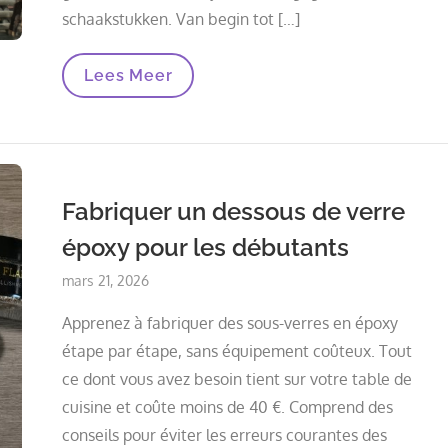
schaakstukken. Van begin tot […]
Fabriquer
Lees Meer
Un
Echequier
En
Chene
Et
Epoxy
:
Fabriquer un dessous de verre
De
La
époxy pour les débutants
Gravure
Laser
Aux
Posted
mars 21, 2026
Pieces
on
Moulees
Apprenez à fabriquer des sous-verres en époxy
étape par étape, sans équipement coûteux. Tout
ce dont vous avez besoin tient sur votre table de
cuisine et coûte moins de 40 €. Comprend des
conseils pour éviter les erreurs courantes des