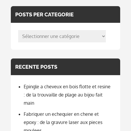
Bijou
Fait
Main
POSTS PER CATEGORIE
posts
per
categorie
RECENTE POSTS
Epingle a cheveux en bois flotte et resine
: de la trouvaille de plage au bijou fait
main
Fabriquer un echequier en chene et
epoxy : de la gravure laser aux pieces
moulees