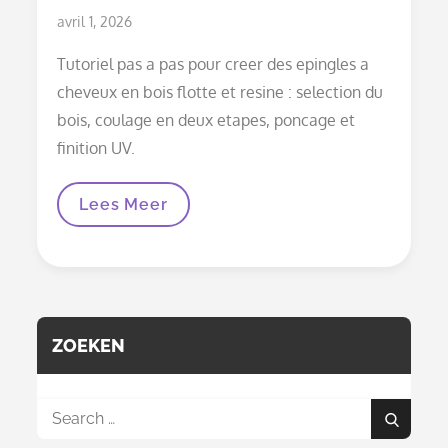
Posted
avril 1, 2026
on
Tutoriel pas a pas pour creer des epingles a
cheveux en bois flotte et resine : selection du
bois, coulage en deux etapes, poncage et
finition UV.
Epingle
Lees Meer
A
Cheveux
En
Bois
Flotte
Et
Resine
:
ZOEKEN
De
La
Trouvaille
De
Search
Plage
Search
for:
Au