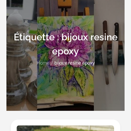
Étiquette :
bijoux resine
epoxy
Home
bijoux resine epoxy