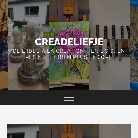
Skip
to
content
CREADELIEFJE
DE L IDEE A LA CREATION – EN BOIS, EN
RESINE, ET BIEN PLUS ENCORE