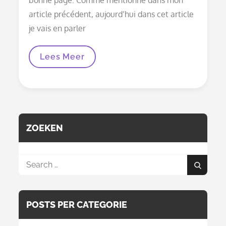
article précédent, aujourd’hui dans cet article
je vais en parler
Mon
Lees Meer
Premier
Gros
Projet
:
La
Housse
De
Berceau
ZOEKEN
Search
Search
for:
POSTS PER CATEGORIE