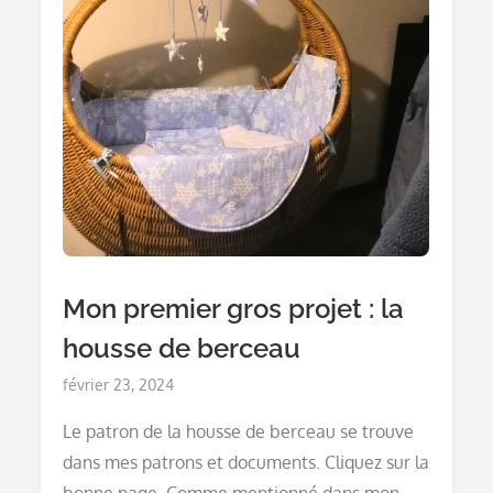
Mon premier gros projet : la
housse de berceau
Posted
février 23, 2024
on
Le patron de la housse de berceau se trouve
dans mes patrons et documents. Cliquez sur la
bonne page. Comme mentionné dans mon