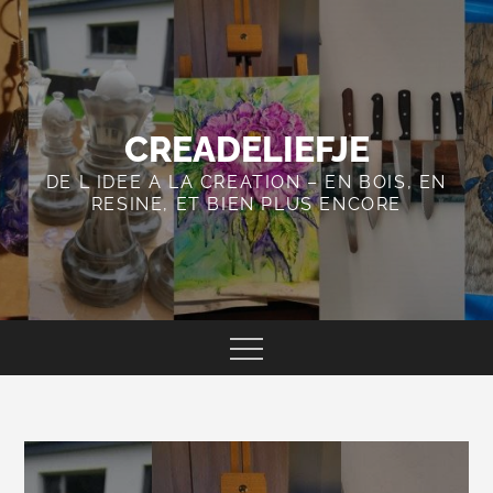
Skip
to
content
CREADELIEFJE
DE L IDEE A LA CREATION – EN BOIS, EN
RESINE, ET BIEN PLUS ENCORE