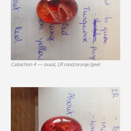
Cabochon 4 — ovaal, LR rood/oranje/geel