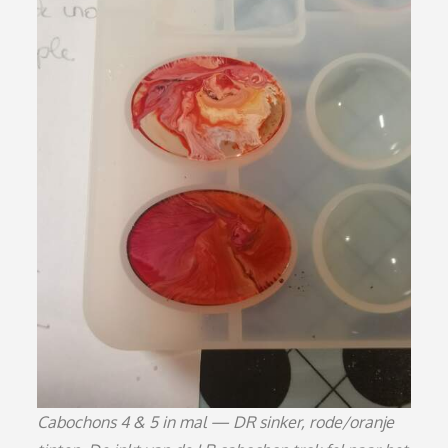
Cabochons 4 & 5 in mal — DR sinker, rode/oranje