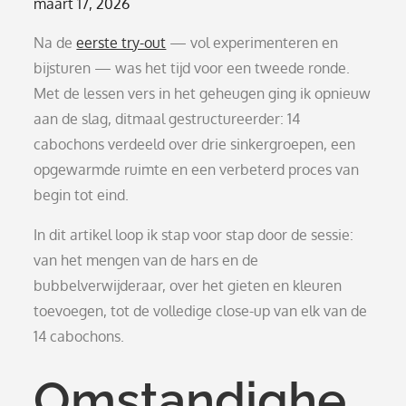
Posted
maart 17, 2026
on
Na de
eerste try-out
— vol experimenteren en
bijsturen — was het tijd voor een tweede ronde.
Met de lessen vers in het geheugen ging ik opnieuw
aan de slag, ditmaal gestructureerder: 14
cabochons verdeeld over drie sinkergroepen, een
opgewarmde ruimte en een verbeterd proces van
begin tot eind.
In dit artikel loop ik stap voor stap door de sessie:
van het mengen van de hars en de
bubbelverwijderaar, over het gieten en kleuren
toevoegen, tot de volledige close-up van elk van de
14 cabochons.
Omstandighe