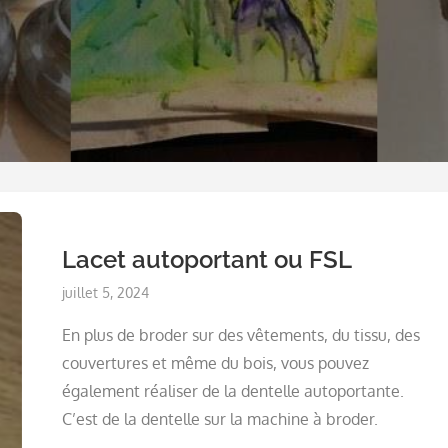
Lacet autoportant ou FSL
Posted
juillet 5, 2024
on
En plus de broder sur des vêtements, du tissu, des
couvertures et même du bois, vous pouvez
également réaliser de la dentelle autoportante.
C’est de la dentelle sur la machine à broder.