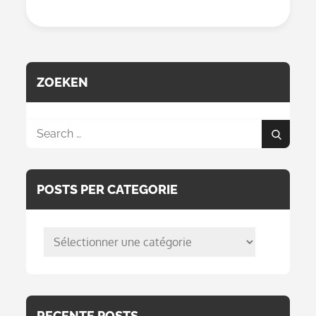
Qui
Suis-
Je
/
Technologie
ZOEKEN
Search
Search
for:
POSTS PER CATEGORIE
posts
per
categorie
RECENTE POSTS