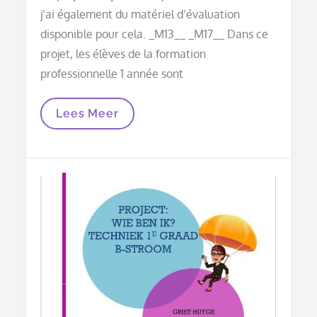
j’ai également du matériel d’évaluation
disponible pour cela. _M13__ _M17__ Dans ce
projet, les élèves de la formation
professionnelle 1 année sont
LKR
Lees Meer
:
Projet
:
Qui
Suis-
Je
1TOP!B-
Current