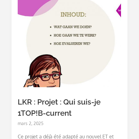
LKR : Projet : Qui suis-je
1TOP!B-current
Posted
mars 2, 2025
on
Ce projet a déjà été adapté au nouvel ET et