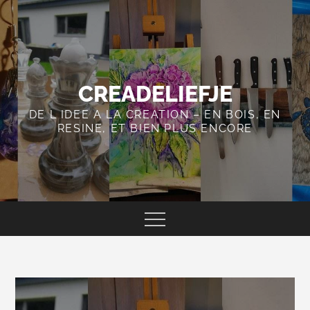
Skip
to
content
CREADELIEFJE
DE L IDEE A LA CREATION – EN BOIS, EN
RESINE, ET BIEN PLUS ENCORE