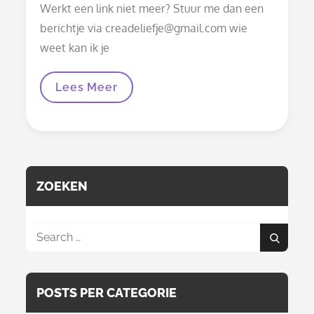
Werkt een link niet meer? Stuur me dan een
berichtje via creadeliefje@gmail.com wie
weet kan ik je
Documenten
Lees Meer
En
Patronen
ZOEKEN
Search
Search
for:
POSTS PER CATEGORIE