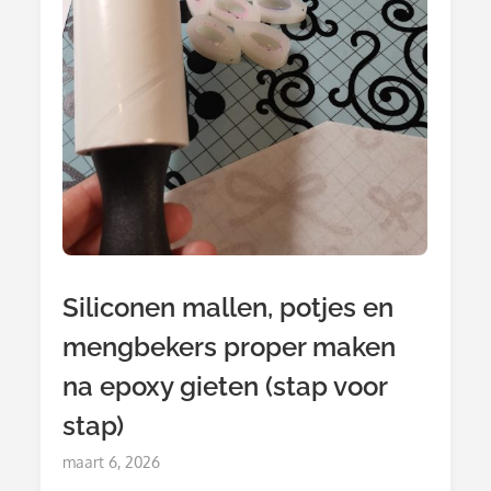
Siliconen mallen, potjes en
mengbekers proper maken
na epoxy gieten (stap voor
stap)
Posted
maart 6, 2026