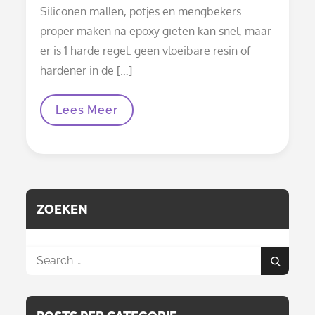
on
Siliconen mallen, potjes en mengbekers
proper maken na epoxy gieten kan snel, maar
er is 1 harde regel: geen vloeibare resin of
hardener in de […]
Siliconen
Lees Meer
Mallen,
Potjes
En
Mengbekers
Proper
Maken
Na
Epoxy
ZOEKEN
Gieten
(stap
Voor
Stap)
Search
Search
for: