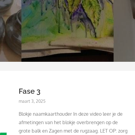
Fase 3
Posted
maart 3, 2025
on
Blokje naamkaarthouder In deze video leer je de
afmetingen van het blokje overbrengen op de
grote balk en Zagen met de rugzaag. LET OP: zorg