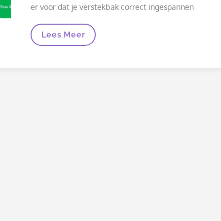
er voor dat je verstekbak correct ingespannen
Fase
Lees Meer
3