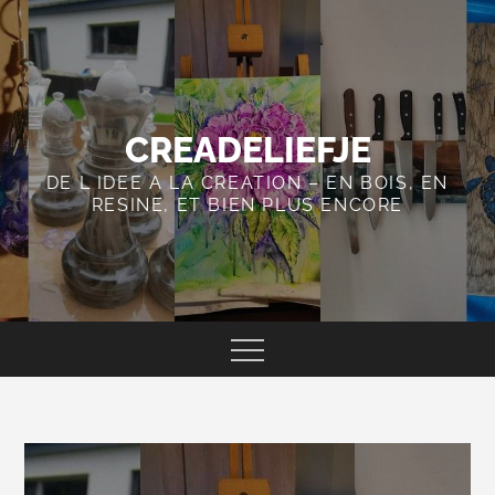
Skip
to
content
CREADELIEFJE
DE L IDEE A LA CREATION – EN BOIS, EN
RESINE, ET BIEN PLUS ENCORE