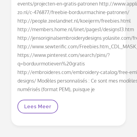
events/projecten-en-gratis-patronen http://www.appli
zo.nl/c-476877/freebie-borduurmachine-patronen/
http://people.zeelandnet.nl/koeijerm/freebies.html
http://members.home.nl/linet/pages1/designs13.htm
http://jensoriginalsembroiderydesigns.yolasite.com/f
http://www.sewterific.com/Freebies.htm_CDL_MASK
https://www.pinterest.com/search/pins/?
q=borduurmotieven%20gratis
http://embroideres.com/embroidery-catalog/free-em
designs/ Modèles personnalisés : Ce sont mes modèles
numérisés (format PEM), puisque je
Motifs
Lees Meer
De
Broderie