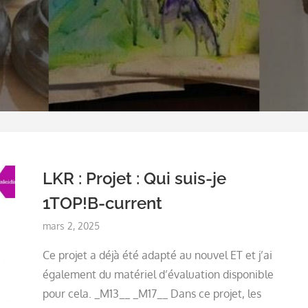
LKR : Projet : Qui suis-je
1TOP!B-current
Posted
mars 2, 2025
on
Ce projet a déjà été adapté au nouvel ET et j’ai
également du matériel d’évaluation disponible
pour cela. _M13__ _M17__ Dans ce projet, les