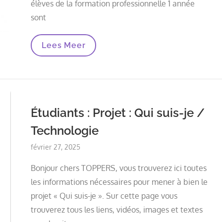
élèves de la formation professionnelle 1 année
sont
LKR
Lees Meer
:
Projet
:
Qui
Suis-
Je
1TOP!B-
Étudiants : Projet : Qui suis-je /
Current
Technologie
Posted
février 27, 2025
on
Bonjour chers TOPPERS, vous trouverez ici toutes
les informations nécessaires pour mener à bien le
projet « Qui suis-je ». Sur cette page vous
trouverez tous les liens, vidéos, images et textes