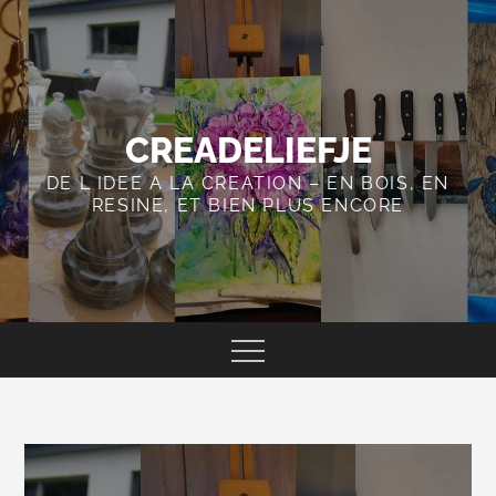
Skip
to
content
CREADELIEFJE
DE L IDEE A LA CREATION – EN BOIS, EN
RESINE, ET BIEN PLUS ENCORE