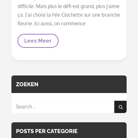
difficile. Mais plus le défi est grand, plus j’aime
ça. J’ai choisi la Fée Clochette sur une branche
fleurie. Ici aussi, on commence
Peinture
Lees Meer
Murale
Fée
Clochette
Ou
Fée
Clochette
ZOEKEN
Search
Search
for:
POSTS PER CATEGORIE