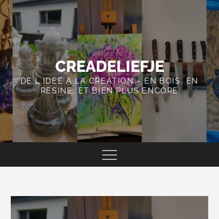
Skip
to
content
CREADELIEFJE
DE L IDEE A LA CREATION – EN BOIS, EN
RESINE, ET BIEN PLUS ENCORE