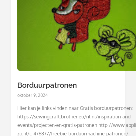
Borduurpatronen
Posted
oktober 9, 2024
on
Hier kan je links vinden naar Gratis borduurpatronen:
https://sewingcraft.brother.eu/nl-nl/inspiration-and-
events/projecten-en-gratis-patronen http://www.appli
zo.nl/c-476877/freebie-borduurmachine-patronen/