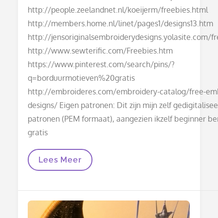
http://people.zeelandnet.nl/koeijerm/freebies.html
http://members.home.nl/linet/pages1/designs13.htm
http://jensoriginalsembroiderydesigns.yolasite.com/f
http://www.sewterific.com/Freebies.htm
https://www.pinterest.com/search/pins/?
q=borduurmotieven%20gratis
http://embroideres.com/embroidery-catalog/free-em
designs/ Eigen patronen: Dit zijn mijn zelf gedigitalise
patronen (PEM formaat), aangezien ikzelf beginner ben
gratis
Borduurpatronen
Lees Meer