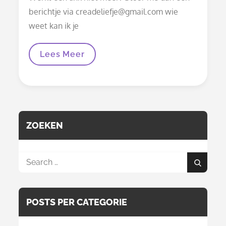
berichtje via creadeliefje@gmail.com wie
weet kan ik je
Documenten
Lees Meer
En
Patronen
ZOEKEN
Search
Search
for:
POSTS PER CATEGORIE