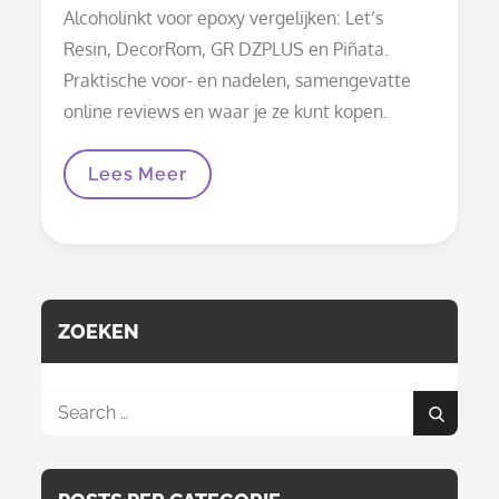
on
Alcoholinkt voor epoxy vergelijken: Let’s
Resin, DecorRom, GR DZPLUS en Piñata.
Praktische voor- en nadelen, samengevatte
online reviews en waar je ze kunt kopen.
Alcoholinkt
Lees Meer
Voor
Epoxy
Vergelijken:
Let’s
Resin,
DecorRom,
GR
DZPLUS
ZOEKEN
En
Meer
Search
Search
for: