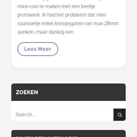
maxi-cosi te maken met een beetje
prutswerk. Ik had het probleem dat men
naaivoetje enkel knoopsgaten van max 28mm
aankon, maar dankzij een
Wikkeldeken:
Lees Meer
Aanpassing
Voor
Maxi-
Cosi
ZOEKEN
Search
Search
for: