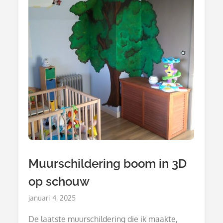
Muurschildering boom in 3D
op schouw
Posted
januari 4, 2025
on
De laatste muurschildering die ik maakte,