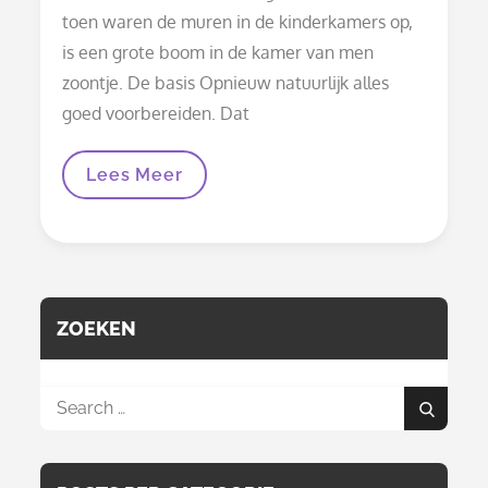
toen waren de muren in de kinderkamers op,
is een grote boom in de kamer van men
zoontje. De basis Opnieuw natuurlijk alles
goed voorbereiden. Dat
Muurschildering
Lees Meer
Boom
In
3D
Op
Schouw
ZOEKEN
Search
Search
for: