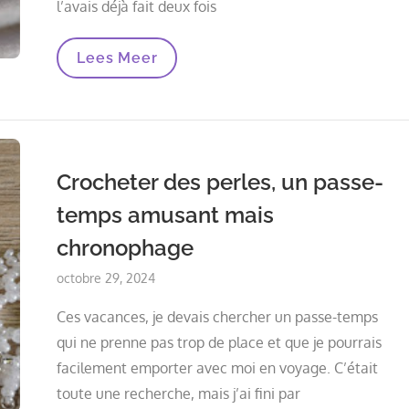
l’avais déjà fait deux fois
Le
Lees Meer
Crochetage
De
Perles
Échoue,
Cela
Peut
Aussi
Crocheter des perles, un passe-
Arriver…
temps amusant mais
chronophage
Posted
octobre 29, 2024
on
Ces vacances, je devais chercher un passe-temps
qui ne prenne pas trop de place et que je pourrais
facilement emporter avec moi en voyage. C’était
toute une recherche, mais j’ai fini par