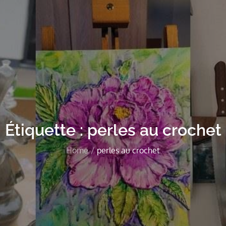
Étiquette :
perles au crochet
Home
perles au crochet