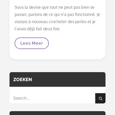
on
Sous la devise que tout ne peut pas bien se
passer, parlons de ce qui n’a pas fonctionné. Je
voulais à nouveau crocheter des perles et je
l’avais déjà fait deux fois
Le
Lees Meer
Crochetage
De
Perles
Échoue,
Cela
Peut
Aussi
Arriver…
ZOEKEN
Search
Search
for: