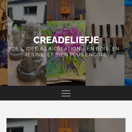
Skip
to
content
CREADELIEFJE
DE L IDEE A LA CREATION – EN BOIS, EN
RESINE, ET BIEN PLUS ENCORE