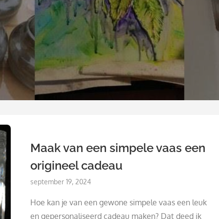
Maak van een simpele vaas een
origineel cadeau
Posted
september 19, 2024
on
Hoe kan je van een gewone simpele vaas een leuk
en gepersonaliseerd cadeau maken? Dat deed ik