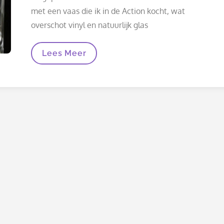
met een vaas die ik in de Action kocht, wat
overschot vinyl en natuurlijk glas
Maak
Lees Meer
Van
Een
Simpele
Vaas
Een
Origineel
Cadeau