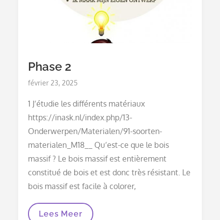
Phase 2
Posted
février 23, 2025
on
1 J’étudie les différents matériaux
https://inask.nl/index.php/13-
Onderwerpen/Materialen/91-soorten-
materialen_M18__ Qu’est-ce que le bois
massif ? Le bois massif est entièrement
constitué de bois et est donc très résistant. Le
bois massif est facile à colorer,
Phase
Lees Meer