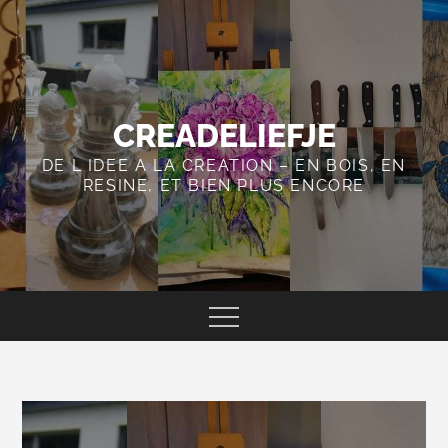
Skip
to
content
CREADELIEFJE
DE L IDEE A LA CREATION – EN BOIS, EN
RESINE, ET BIEN PLUS ENCORE