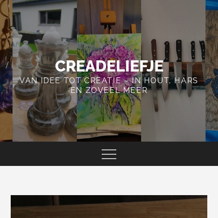
Skip
to
content
CREADELIEFJE
VAN IDEE TOT CREATIE – IN HOUT, HARS
EN ZOVEEL MEER