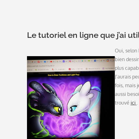
Le tutoriel en ligne que j’ai uti
Oui, selon
bien dessin
plus capab
J’aurais pe
fois, mais j
aussi besoi
trouvé
ici
.