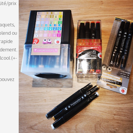
ité/prix
paquets,
blend ou
 rapide
pidement.
lcool (+-
 pouvez