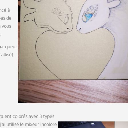
ncé à
pas de
s vous
.
 marqueur
allisé).
taient colorés avec 3 types
j’ai utilisé le mixeur incolore