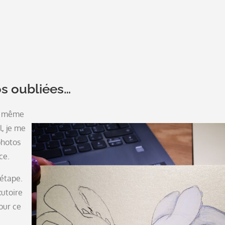
os oubliées…
La même
, je me
photos
ce.
 étape.
utoire
our ce