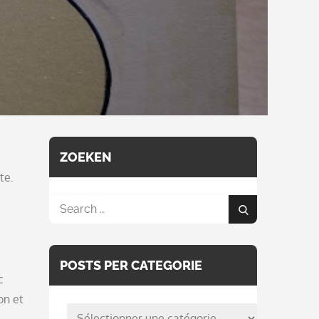
ZOEKEN
te.
Search
Search
for:
POSTS PER CATEGORIE
c
on et
posts