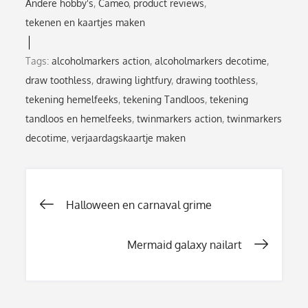
Andere hobby's
Cameo
product reviews
tekenen en kaartjes maken
Tags:
alcoholmarkers action
,
alcoholmarkers decotime
,
draw toothless
,
drawing lightfury
,
drawing toothless
,
tekening hemelfeeks
,
tekening Tandloos
,
tekening
tandloos en hemelfeeks
,
twinmarkers action
,
twinmarkers
decotime
,
verjaardagskaartje maken
Berichtnavigati
Halloween en carnaval grime
Mermaid galaxy nailart