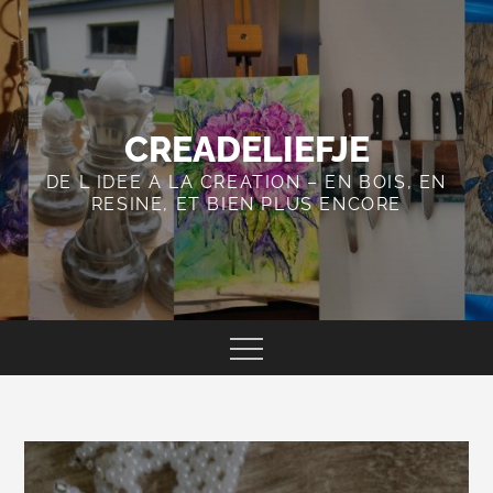
Skip
to
content
CREADELIEFJE
DE L IDEE A LA CREATION – EN BOIS, EN
RESINE, ET BIEN PLUS ENCORE