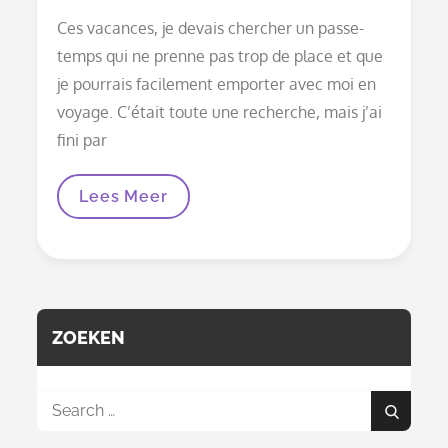
on
Ces vacances, je devais chercher un passe-
temps qui ne prenne pas trop de place et que
je pourrais facilement emporter avec moi en
voyage. C’était toute une recherche, mais j’ai
fini par
Crocheter
Lees Meer
Des
Perles,
Un
Passe-
Temps
Amusant
Mais
Chronophage
ZOEKEN
Search
Search
for: