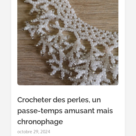
Crocheter des perles, un
passe-temps amusant mais
chronophage
Posted
octobre 29, 2024