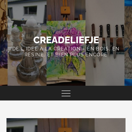
Skip
to
content
CREADELIEFJE
DE L IDEE A LA CREATION – EN BOIS, EN
RESINE, ET BIEN PLUS ENCORE