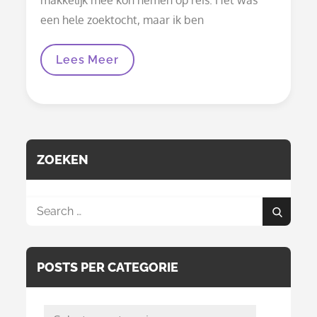
een hele zoektocht, maar ik ben
Kralen
Lees Meer
Haken,
Een
Leuke
Maar
Tijdrovende
Hobby
ZOEKEN
Search
Search
for:
POSTS PER CATEGORIE
posts