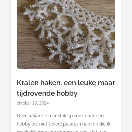
Kralen haken, een leuke maar
tijdrovende hobby
Posted
oktober 29, 2024
on
Deze vakantie moest ik op zoek naar een
hobby die niet teveel plaats in nam en die ik
makkelijk mee kon nemen op reis. Het was