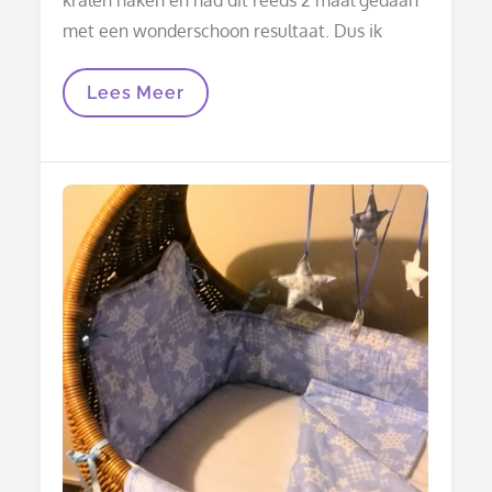
met een wonderschoon resultaat. Dus ik
Kralen
Lees Meer
Haken
Mislukt,
Kan
Ook
Gebeuren
…