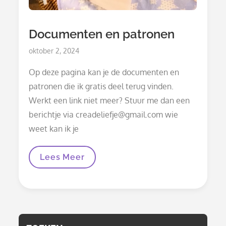
Documenten en patronen
Posted
oktober 2, 2024
on
Op deze pagina kan je de documenten en
patronen die ik gratis deel terug vinden.
Werkt een link niet meer? Stuur me dan een
berichtje via creadeliefje@gmail.com wie
weet kan ik je
Documenten
Lees Meer
En
Patronen