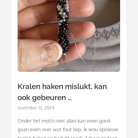
Kralen haken mislukt, kan
ook gebeuren …
Posted
november 12, 2024
on
Onder het motto niet alles kan even goed
gaan even over wat fout liep. ik wou opnieuw
kralen haken en had dit reeds 2 maal gedaan