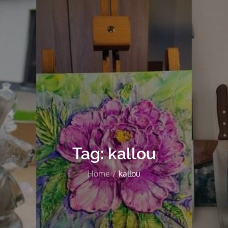
Tag:
kallou
Home
kallou