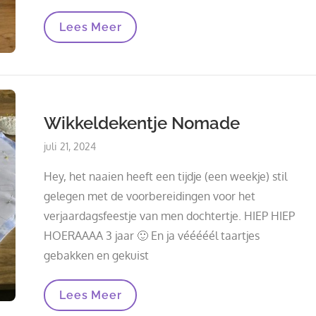
Vervolg
Lees Meer
Wikkeldekentje
Nomade
Wikkeldekentje Nomade
Posted
juli 21, 2024
on
Hey, het naaien heeft een tijdje (een weekje) stil
gelegen met de voorbereidingen voor het
verjaardagsfeestje van men dochtertje. HIEP HIEP
HOERAAAA 3 jaar 🙂 En ja vééééél taartjes
gebakken en gekuist
Wikkeldekentje
Lees Meer
Nomade