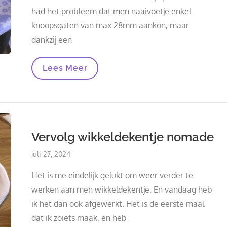
had het probleem dat men naaivoetje enkel
knoopsgaten van max 28mm aankon, maar
dankzij een
Wikkeldeken:
Lees Meer
Aanpassing
Voor
Maxi-
Cosi
Vervolg wikkeldekentje nomade
Posted
juli 27, 2024
on
Het is me eindelijk gelukt om weer verder te
werken aan men wikkeldekentje. En vandaag heb
ik het dan ook afgewerkt. Het is de eerste maal
dat ik zoiets maak, en heb