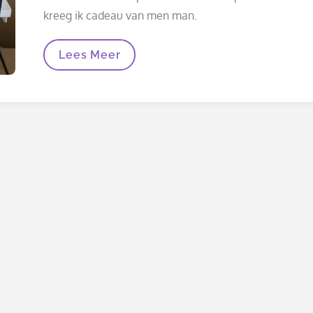
kreeg ik cadeau van men man.
Een
Lees Meer
Sublimatieprinter
Als
Kerstcadeau