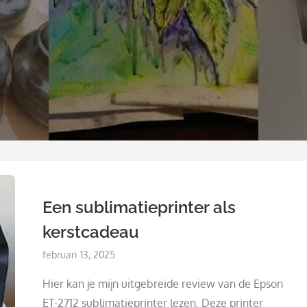
Een sublimatieprinter als
kerstcadeau
Posted
februari 13, 2025
on
Hier kan je mijn uitgebreide review van de Epson
ET-2712 sublimatieprinter lezen. Deze printer