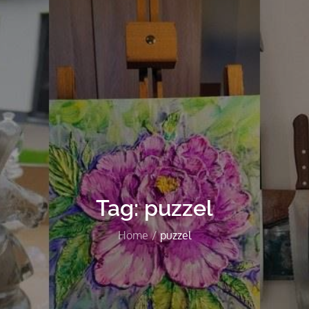
Tag:
puzzel
Home
puzzel