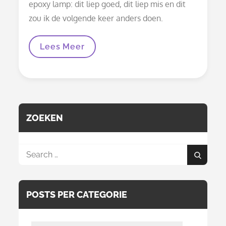
epoxy lamp: dit liep goed, dit liep mis en dit
zou ik de volgende keer anders doen.
Walvis-
Lees Meer
Duiker
Lamp
Maken
Met
Epoxy:
Van
Afvalhout
Tot
ZOEKEN
Afgewerkte
Lamp
Search
Search
for:
POSTS PER CATEGORIE