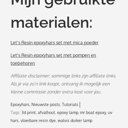
materialen:
Let’s Resin epoxyhars set met mica poeder
Let’s Resin epoxyhars set met pompen en
toebehoren
Affiliate disclaimer: sommige links zijn affiliate links.
Als je via zo’n link koopt, ontvang ik mogelijk een
kleine commissie zonder extra kost voor jou.
Epoxyhars
Nieuwste posts
Tutorials
Tags:
3d print
,
afvalhout
,
epoxy lamp
,
mr boat epoxy
,
uv
hars
,
vloeibare resin dye
,
walvis duiker lamp