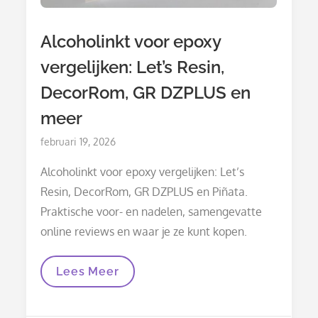
Alcoholinkt voor epoxy
vergelijken: Let’s Resin,
DecorRom, GR DZPLUS en
meer
Posted
februari 19, 2026
on
Alcoholinkt voor epoxy vergelijken: Let’s
Resin, DecorRom, GR DZPLUS en Piñata.
Praktische voor- en nadelen, samengevatte
online reviews en waar je ze kunt kopen.
Alcoholinkt
Lees Meer
Voor
Epoxy
Vergelijken: