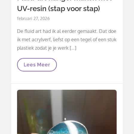
UV-resin (stap voor stap)
Posted
februari 27, 2026
on
De fluid art had ik al eerder gemaakt. Dat doe
ik met acrylverf, liefst op een tegel of een stuk
plastiek zodat je je werk […]
Fluid-
Lees Meer
Art
Hanger
Maken
Met
UV-
Resin
(stap
Voor
Stap)