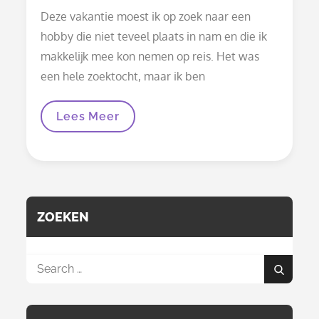
on
Deze vakantie moest ik op zoek naar een
hobby die niet teveel plaats in nam en die ik
makkelijk mee kon nemen op reis. Het was
een hele zoektocht, maar ik ben
Kralen
Lees Meer
Haken,
Een
Leuke
Maar
Tijdrovende
Hobby
ZOEKEN
Search
Search
for: