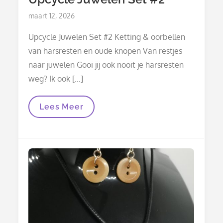
Posted
maart 12, 2026
on
Upcycle Juwelen Set #2 Ketting & oorbellen
van harsresten en oude knopen Van restjes
naar juwelen Gooi jij ook nooit je harsresten
weg? Ik ook […]
Upcycle
Lees Meer
Juwelen
Set
#2