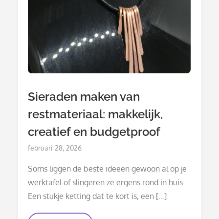
Sieraden maken van
restmateriaal: makkelijk,
creatief en budgetproof
Posted
februari 28, 2026
on
Soms liggen de beste ideeen gewoon al op je
werktafel of slingeren ze ergens rond in huis.
Een stukje ketting dat te kort is, een […]