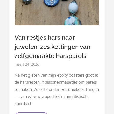
Van restjes hars naar
juwelen: zes kettingen van
zelfgemaakte harsparels
Posted
maart 24, 2026
on
Na het gieten van mijn epoxy coasters goot ik
de harsresten in siliconenmalletjes om parels
te maken. Zo ontstonden zes unieke kettingen
— van wire-wrapped tot minimalistische
koordstijl.