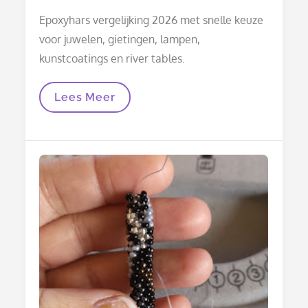
on
Epoxyhars vergelijking 2026 met snelle keuze
voor juwelen, gietingen, lampen,
kunstcoatings en river tables.
Epoxyhars
Lees Meer
2026:
Vergelijking
Per
Project