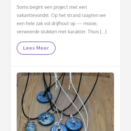
on
Soms begint een project met een
vakantievondst. Op het strand raapten we
een hele zak vol drijfhout op — mooie,
verweerde stukken met karakter. Thuis […]
Haarspelden
Lees Meer
Van
Drijfhout
En
Resin:
Van
Vakantievondst
Tot
Handgemaakt
Sieraad