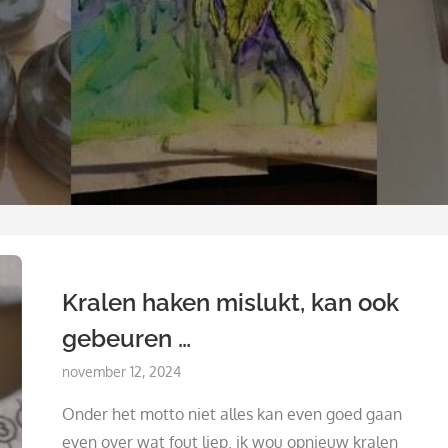
Kralen haken mislukt, kan ook
gebeuren …
Posted
november 12, 2024
on
Onder het motto niet alles kan even goed gaan
even over wat fout liep. ik wou opnieuw kralen