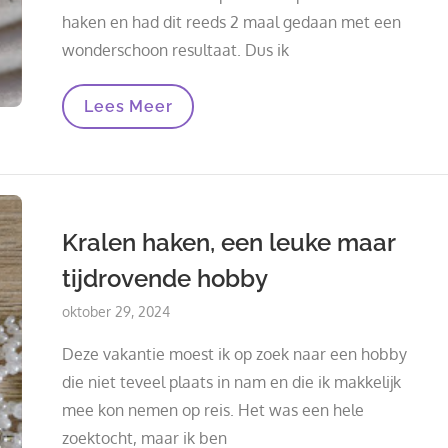
haken en had dit reeds 2 maal gedaan met een
wonderschoon resultaat. Dus ik
Kralen
Lees Meer
Haken
Mislukt,
Kan
Ook
Gebeuren
…
Kralen haken, een leuke maar
tijdrovende hobby
Posted
oktober 29, 2024
on
Deze vakantie moest ik op zoek naar een hobby
die niet teveel plaats in nam en die ik makkelijk
mee kon nemen op reis. Het was een hele
zoektocht, maar ik ben