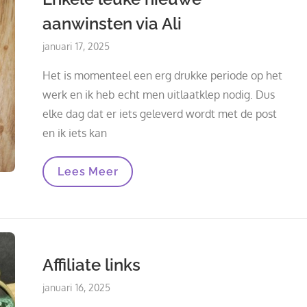
aanwinsten via Ali
Posted
januari 17, 2025
on
Het is momenteel een erg drukke periode op het
werk en ik heb echt men uitlaatklep nodig. Dus
elke dag dat er iets geleverd wordt met de post
en ik iets kan
Enkele
Lees Meer
Leuke
Nieuwe
Aanwinsten
Via
Ali
Affiliate links
Posted
januari 16, 2025
on