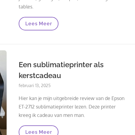
tables.
Epoxyhars
Lees Meer
2026:
Vergelijking
Per
Project
Een sublimatieprinter als
kerstcadeau
Posted
februari 13, 2025
on
Hier kan je mijn uitgebreide review van de Epson
ET-2712 sublimatieprinter lezen. Deze printer
kreeg ik cadeau van men man.
Een
Lees Meer