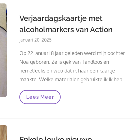
Verjaardagskaartje met
alcoholmarkers van Action
Posted
januari 20, 2025
on
Op 22 januari 8 jaar geleden werd mijn dochter
Noa geboren. Ze is gek van Tandloos en
hemelfeeks en wou dat ik haar een kaartje
maakte. Welke materialen gebruikte ik Ik heb
Verjaardagskaartje
Lees Meer
Met
Alcoholmarkers
Van
Action
Enkele leuke nieuwe