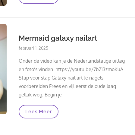
Sublimatieprinter
Als
Kerstcadeau
Mermaid galaxy nailart
Posted
februari 1, 2025
on
Onder de video kan je de Nederlandstalige uitleg
en foto’s vinden. https://youtu.be/7bZl3zmoKuA
Stap voor stap Galaxy nail art Je nagels
voorbereiden Frees en vijl eerst de oude laag
gellak weg. Begin je
Mermaid
Lees Meer
Galaxy
Nailart