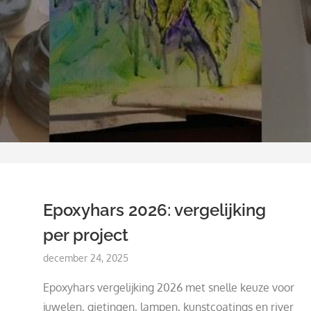
Epoxyhars 2026: vergelijking
per project
Posted
december 24, 2025
on
Epoxyhars vergelijking 2026 met snelle keuze voor
juwelen, gietingen, lampen, kunstcoatings en river