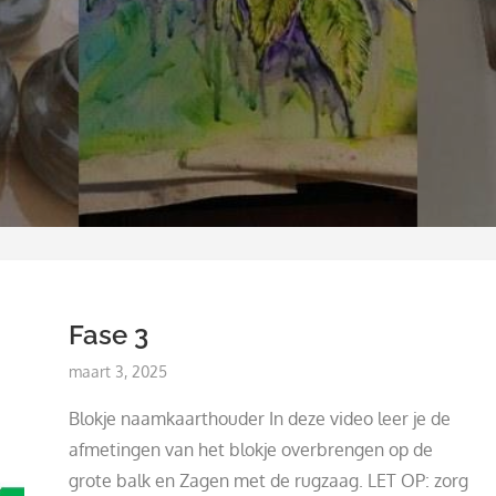
Fase 3
Posted
maart 3, 2025
on
Blokje naamkaarthouder In deze video leer je de
afmetingen van het blokje overbrengen op de
grote balk en Zagen met de rugzaag. LET OP: zorg