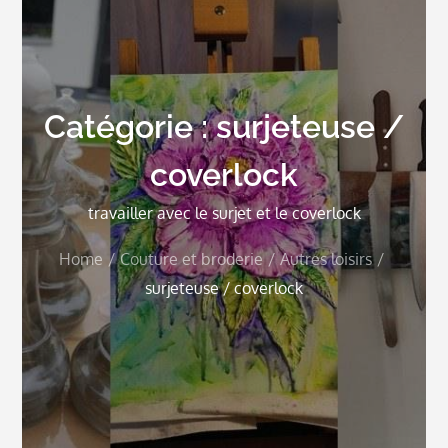
Catégorie :
surjeteuse /
coverlock
travailler avec le surjet et le coverlock
Home
Couture et broderie
Autres loisirs
surjeteuse / coverlock