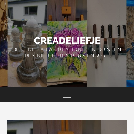
Skip
to
content
CREADELIEFJE
DE L IDEE A LA CREATION – EN BOIS, EN
RESINE, ET BIEN PLUS ENCORE