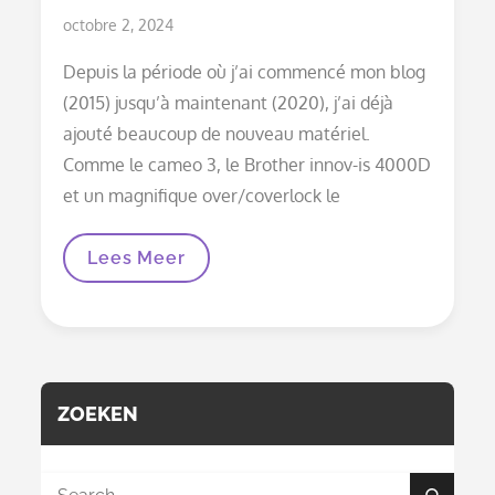
Posted
octobre 2, 2024
on
Depuis la période où j’ai commencé mon blog
(2015) jusqu’à maintenant (2020), j’ai déjà
ajouté beaucoup de nouveau matériel.
Comme le cameo 3, le Brother innov-is 4000D
et un magnifique over/coverlock le
Nouvelles
Lees Meer
Acquisitions
Ces
Dernières
Années
ZOEKEN
Search