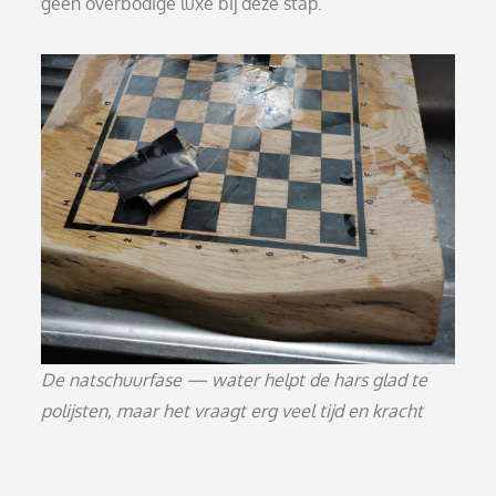
geen overbodige luxe bij deze stap.
De natschuurfase — water helpt de hars glad te
polijsten, maar het vraagt erg veel tijd en kracht