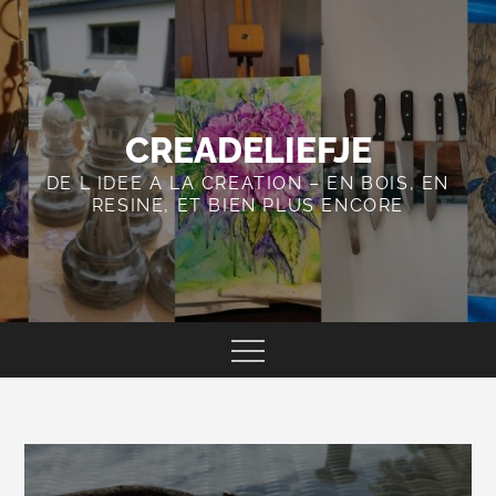
Skip
to
content
CREADELIEFJE
DE L IDEE A LA CREATION – EN BOIS, EN
RESINE, ET BIEN PLUS ENCORE