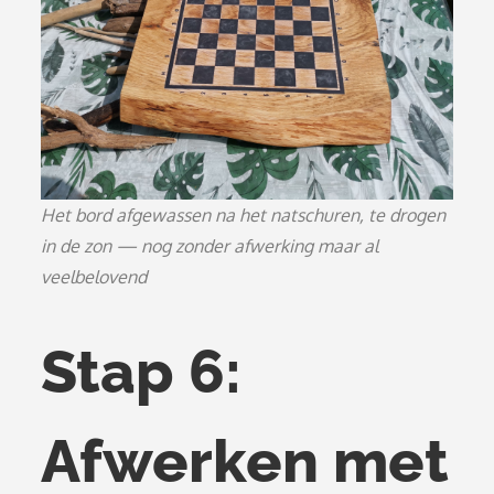
Het bord afgewassen na het natschuren, te drogen
in de zon — nog zonder afwerking maar al
veelbelovend
Stap 6:
Afwerken met