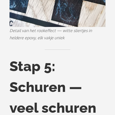
Detail van het rookeffect — witte sliertjes in
heldere epoxy, elk vakje uniek
Stap 5:
Schuren —
veel schuren