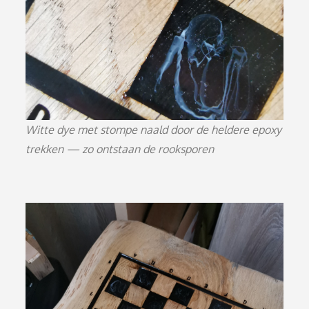
Witte dye met stompe naald door de heldere epoxy
trekken — zo ontstaan de rooksporen