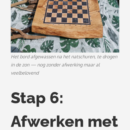
Het bord afgewassen na het natschuren, te drogen
in de zon — nog zonder afwerking maar al
veelbelovend
Stap 6:
Afwerken met