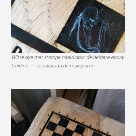
Witte dye met stompe naald door de heldere epoxy
trekken — zo ontstaan de rooksporen