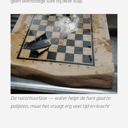
geen overbodige luxe bij deze stap.
De natschuurfase — water helpt de hars glad te
polijsten, maar het vraagt erg veel tijd en kracht