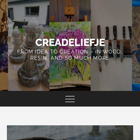
Skip
to
content
CREADELIEFJE
FROM IDEA TO CREATION – IN WOOD,
RESIN, AND SO MUCH MORE