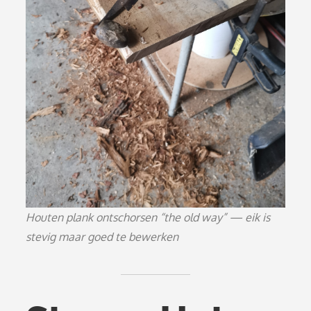
Houten plank ontschorsen “the old way” — eik is
stevig maar goed te bewerken