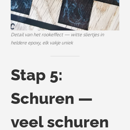
Detail van het rookeffect — witte sliertjes in
heldere epoxy, elk vakje uniek
Stap 5:
Schuren —
veel schuren